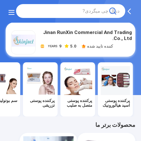
Jinan RunXin Commercial And Trading
Co., Ltd.
کننده تایید شده
5.0
9
YEARS
پرکننده پوستی
پرکننده پوستی
پرکننده پوستی
سم بوتولین
اسید هیالورونیک
متصل به صلیب
تزریقی
محصولات برتر ما