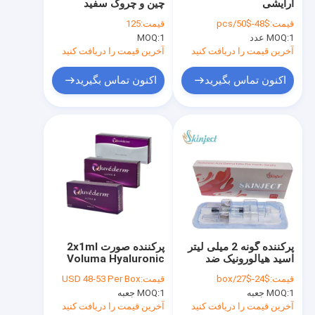
آرایشی
چین و چروک سفید
تور کارخانه
Onabotulinumtoxina
قیمت:
$48-$50/pcs
قیمت:
125
1 عدد
MOQ:
1
MOQ:
با ما تماس بگیرید
آخرین قیمت را دریافت کنید
آخرین قیمت را دریافت کنید
اخبار
اکنون تماس بگیرید
اکنون تماس بگیرید
درخواست نقل قول
Shopping Online
پرکننده پوستی اسید هیالورونیک
پرکننده پوستی متصل به صلیب
پرکننده گونه 2 میلی لیتر
پرکننده صورت 2x1ml
اسید هیالورونیک ضد
Voluma Hyaluronic
پرکننده پوستی تزریقی
چروک
Acid
قیمت:
$24-$27/box
قیمت:
USD 48-53 Per Box
سم بوتولینوم
1 جعبه
MOQ:
1 جعبه
MOQ:
آخرین قیمت را دریافت کنید
آخرین قیمت را دریافت کنید