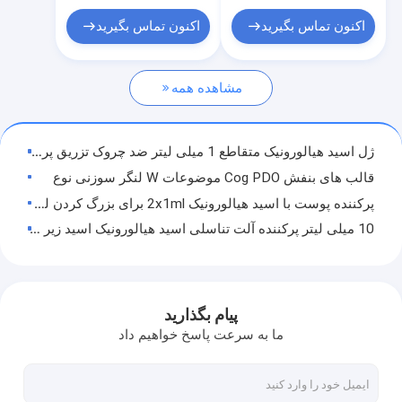
محلول لیپولیتیک
اکنون تماس بگیرید
اکنون تماس بگیرید
موضوع Pdo
مشاهده همه
راه حل مزوتراپی
پرکننده پوست
ژل اسید هیالورونیک متقاطع 1 میلی لیتر ضد چروک تزریق پرکننده لب های بزرگ
پرکننده صورت اسید هیالورونیک
قالب های بنفش Cog PDO موضوعات W لنگر سوزنی نوع
پرکننده پوست با اسید هیالورونیک 2x1ml برای بزرگ کردن لب ها
فیلر سینه هیالورونیک اسید
10 میلی لیتر پرکننده آلت تناسلی اسید هیالورونیک اسید زیر پوست
ژل طبی هیالورونات سدیم
تزریق بوتاکس حذف چین و چروک بوتاکس Onabotulinumtoxina
Skinject Cross Linked Hyaluronic Acid Lip تزریق
تزریق لب پر کننده پوست
پرکننده سینه MSDS 20 میلی لیتر اسید هیالورونیک ، پرکننده باسن اسید هیالورونیک
پیام بگذارید
قلم پرکننده اسید هیالورونیک
10 میلی لیتر پرکننده سینه اسید هیالورونیک تزریق ژل اسید هیالورونیک سینه
ما به سرعت پاسخ خواهیم داد
سرم مزوتراپی اسید هیالورونیک بدون پیوند
اسلحه مزوتراپی
2 میلی لیتر تزریق کننده پرکننده پوست تزریق کننده لب باعث کاهش چین و چروک ها می شود