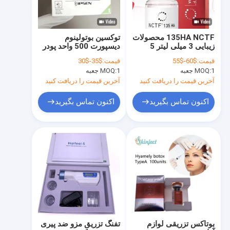
135HA NCTF محصولات
توکسین بوتولینوم
زیبایی 3 میلی لیتر 5
دیسپورت 500 واحد پودر
بطری ضد پیری برای
برای محلول
قیمت:
$60-$55
قیمت:
$35-$30
صورت
1 جعبه
MOQ:
1 جعبه
MOQ:
آخرین قیمت را دریافت کنید
آخرین قیمت را دریافت کنید
اکنون تماس بگیرید
اکنون تماس بگیرید
صفحه اصلی
محصولات
درباره ما
بوتاکس تزریقی لوازم
تفنگ تزریق مزو ضد پیری