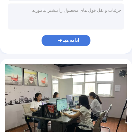
سرم PDRN
مزوتراپی فشار منفی Meso Gun تفنگ هیدرولیفتینگ
فیلر پوستی اسید هیالورونیک با کیفیت بالا Juvederm برای لب ها
دستگاه لیزر موهای زائد
2x1ml پرکننده های پوستی متصل شده به اسید هیالورونیک اسید خطوط لبخند
پرکننده پوستی تزریقی مراقبت از پوست ، تزریق فیلر اسید هیالورونیک
دستگاه زیبایی صورت
ژل سدیم هیالورونات سدیم پزشکی ژول تزریق ژل اسید هیالورونیک برای پل بینی
ادامه هید
محلول Meso Hyaluronic Acid برای پوست سر 18AA
تزریق لب CE Dermal Filler ، پرکننده بینی Juvederm Hyaluronic Acid
Skinject 1ml 2ml Hyaluronic Acid Lip Injection Pump Lips
پرکننده پوستی تزریقی Skinject پرکننده اسید هیالورونیک لب
3AA+ Sero Meso Hyaluronic Acid Meso Serum 5ml / Vial