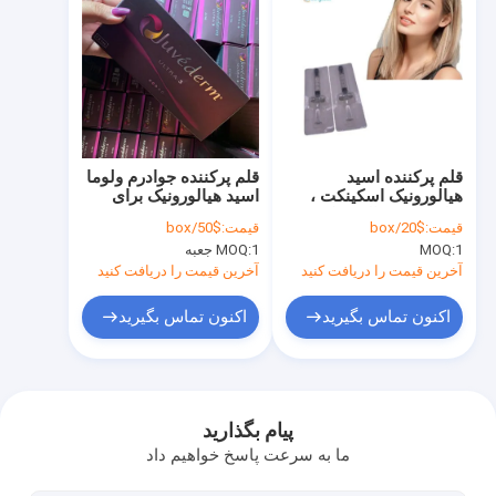
قلم پرکننده اسید
قلم پرکننده جوادرم ولوما
هیالورونیک اسکینکت ،
اسید هیالورونیک برای
فیلر اسید هیالورونیک
چین و چروک چشم
قیمت:
$20/box
قیمت:
$50/box
تزریقی 2 میلی لیتری
پیشانی
1
MOQ:
1 جعبه
MOQ:
آخرین قیمت را دریافت کنید
آخرین قیمت را دریافت کنید
اکنون تماس بگیرید
اکنون تماس بگیرید
صفحه اصلی
محصولات
پیام بگذارید
ما به سرعت پاسخ خواهیم داد
درباره ما