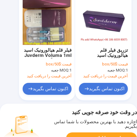
تزریق فیلر قلم
فیلر قلم هیالورونیک اسید
هیالورونیک اسید
Juvderm Voluma 1ml
JUVADERM برای چین و
تزریق لب گونه چین های
قیمت:
$50/box
قیمت:
$50/box
چروک های نازولبیال
نازولابیال
1 جعبه
MOQ:
1 جعبه
MOQ:
آخرین قیمت را دریافت کنید
آخرین قیمت را دریافت کنید
اکنون تماس بگیرید
اکنون تماس بگیرید
در وقت خود صرفه جویی کنید
اجازه دهید با بهترین محصولات با شما تماس
بگیریم.