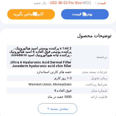
قیمت：USD 48-53 Per Box
MOQ：یک جعبه
بهترین قیمت
اکنون تماس بگیرید
توضیحات محصول
2 x 1ml پرکننده پوستی اسید هیالورونیک ،
پرکننده پوستی فوق العاده 4 اسید هیالورونیک
، پرکننده چانه هیوالورونیک اسید Juvederm
برجسته
,
,
Ultra 4 Hyaluronic Acid Dermal Filler
Juvederm hyaluronic acid chin filler
جزئیات بسته بندی
جعبه های کارتن استاندارد
زمان تحویل
1-3 روز کاری
شرایط پرداخت
Western Union، MoneyGram
شماره مدل
فوق العاده 4
قابلیت ارائه
5000 جعبه در ماه
بیشتر ببینید