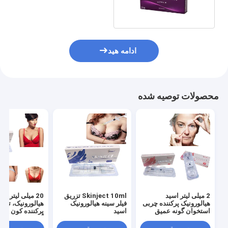
پوستی
ادامه هید
محصولات توصیه شده
2 میلی لیتر اسید
Skinject 10ml تزریق
20 میلی لیتر اس
هیالورونیک پرکننده چربی
فیلر سینه هیالورونیک
هیالورونیک، تزری
استخوان گونه عمیق
اسید
پرکننده کون بز
آلت تناسلی