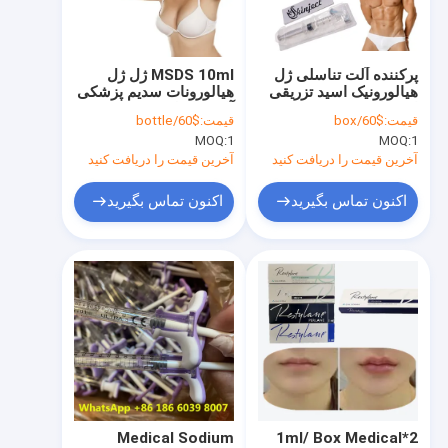
تور کارخانه
با ما تماس بگیرید
پرکننده آلت تناسلی ژل
MSDS 10ml ژل ژل
هیالورونیک اسید تزریقی
هیالورونات سدیم پزشکی
اخبار
استریل
آلت تناسلی HA
قیمت:
$60/box
قیمت:
$60/bottle
MOQ:
1
MOQ:
1
درخواست نقل قول
آخرین قیمت را دریافت کنید
آخرین قیمت را دریافت کنید
Shopping Online
اکنون تماس بگیرید
اکنون تماس بگیرید
پرکننده پوستی اسید هیالورونیک
پرکننده پوستی متصل به صلیب
پرکننده پوستی تزریقی
سم بوتولینوم
Medical Sodium
2*1ml/ Box Medical