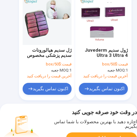
ژول سدیم Juvederm
ژل سدیم هیالورونات
Ultra 3 Ultra 4
سدیم پزشکی مخصوص
Hyaluronate برای خط
پای لب لب
قیمت:
$50/box
قیمت:
$50/box
لبخند
1 جعبه
MOQ:
1 جعبه
MOQ:
آخرین قیمت را دریافت کنید
آخرین قیمت را دریافت کنید
اکنون تماس بگیرید
اکنون تماس بگیرید
در وقت خود صرفه جویی کنید
اجازه دهید با بهترین محصولات با شما تماس
بگیریم.