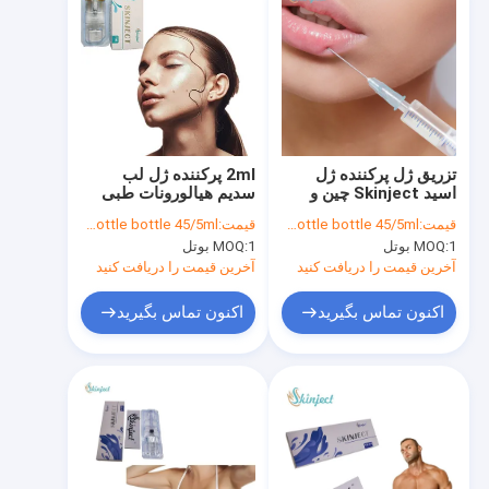
تزریق ژل پرکننده ژل
2ml پرکننده ژل لب
اسید Skinject چین و
سدیم هیالورونات طبی
چروک پیشانی
قیمت:
bottle 18 /ml bottle 27.5/2ml bottle bottle 45/5ml
قیمت:
bottle 18 /ml bottle 27.5/2ml bottle bottle 45/5ml
1 بوتل
MOQ:
1 بوتل
MOQ:
آخرین قیمت را دریافت کنید
آخرین قیمت را دریافت کنید
اکنون تماس بگیرید
اکنون تماس بگیرید
صفحه اصلی
محصولات
درباره ما