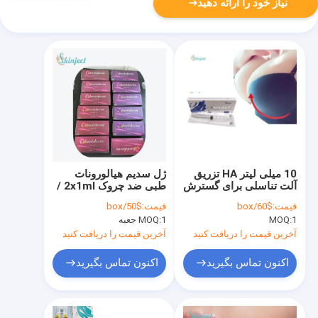
نیاز خود را ارائه دهید
10 میلی لیتر HA تزریق
ژل سدیم هیالورونات
آلت تناسلی برای گسترش
طبی ضد چروک 2x1ml /
مفصل ران و سینه
جعبه
قیمت:
$60/box
قیمت:
$50/box
1
MOQ:
1 جعبه
MOQ:
آخرین قیمت را دریافت کنید
آخرین قیمت را دریافت کنید
اکنون تماس بگیرید
اکنون تماس بگیرید