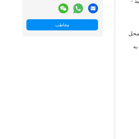
را پشت سر گذاشته است تا بتواند از آن در اتحادیه اروپا استفاده کند.در صورت بعید است که از نتیجه راضی نباشید - 
مخاطب
بخشد.مقدار کمی از مهاجرت محصول وجود دارد ، به این معنی که پس از تزریق ، پرکننده به احتمال زیاد نزدیک محل 
قوام باعث حجم طبیعی ، تزریق صاف و تقویت سیستم پشتیبانی قوی تر در ساختار پوست می شود.این محصول به 