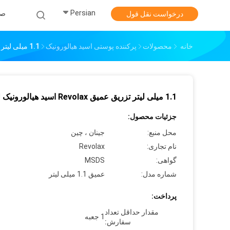
Persian
صف
درخواست نقل قول
خانه
محصولات
پرکننده پوستی اسید هیالورونیک
1.1 میلی لیتر تزریق عمیق Revolax اسید هیالورونیک لب
1.1 میلی لیتر تزریق عمیق Revolax اسید هیالورونیک لب
جزئیات محصول:
محل منبع:
جینان ، چین
نام تجاری:
Revolax
گواهی:
MSDS
شماره مدل:
عمیق 1.1 میلی لیتر
پرداخت:
مقدار حداقل تعداد
1 جعبه
سفارش: