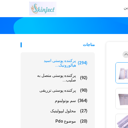
ین
مناجات
پرکننده پوستی اسید
(294)
هیالورونیک...
پرکننده پوستی متصل به
(92)
صلیب...
(90)
پرکننده پوستی تزریقی
(364)
سم بوتولینوم
(27)
محلول لیپولیتیک
(20)
موضوع Pdo