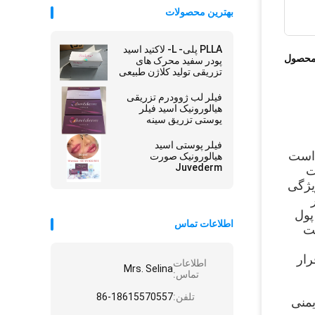
بهترین محصولات
PLLA پلی- L- لاکتید اسید
محصول
پودر سفید محرک های
تزریقی تولید کلاژن طبیعی
فیلر لب ژوودرم تزریقی
هیالورونیک اسید فیلر
پوستی تزریق سینه
فیلر پوستی اسید
چرا Revolax اینقدر برجسته است؟اجازه دهید مزایای محصول را بررسی کنیم.این یک محصول کم خطر و ایمن است 
هیالورونیک صورت
Juvederm
که به دلیل قیمت پایین از سایر پرکننده ها متمایز می شود و در نتیجه مقرون به صرفه تر است.کیفیت هنوز شگفت 
انگیز است و در سطح پرکننده های با قیمت بالاتر قرار دارد.حاوی خلوص بالای اسید هیالورونیک است و به دلیل ویژگی 
های متقابل ، محصول تا 18 ماه دوام می آورد که در واقع با اثر طولانی مدت خود رقبا را شکست می دهد.به طور 
معمول ، سایر مارک های پرکننده به طور متوسط ​​9 تا 12 ماه دوام می آورند ، بنابراین با Revolax مشتریان برای پول 
اطلاعات تماس
گرایش های سریع تغییر اگر شما در زمینه زیبایی فعالیت می کنید ، احتمالاً موافقت 
ما می توانیم از رسانه های اجتماعی تشکر کنیم که همیشه ما را در جریان جدیدترین درمان های موجود در بازار قرار 
اطلاعات
Mrs. Selina
تماس:
تلفن:
86-18615570557
با این حال ، شاید شما از خودتان بپرسید ؛آیا این خیلی خوب است تا واقعیت داشته باشد؟اما نه ، چندین آزمایش ایمنی 