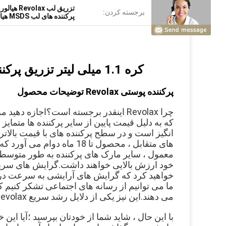
تزریق لب Revolax هیالورونیک اسید
برجسته کردن:
پرکننده های لب MSDS هیالورونیک اسید
کره 1.1 میلی لیتر تزریق پرکننده لب عمیق Revolax اسید هیالوتونیک اسید
پرکننده پوستی Revolax توضیحات محصول
خود ارزش بالایی خواهند داشت.
خواهید کرد که گرایش های آرایشی به سرعت در 
می دهند.این نیز یکی از دلایل رشد سریع Revolax در بازار غرب است.