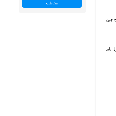
مخاطب
ح چین
ریق ژل باید