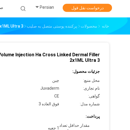
Persian
صف
درخواست نقل قول
خانه
محصولات
پرکننده پوستی متصل به صلیب
2x1ML Ultra 3
Volume Injection Ha Cross Linked Dermal Filler
2x1ML Ultra 3
جزئیات محصول:
محل منبع:
چین
نام تجاری:
Juvaderm
گواهی:
CE
شماره مدل:
فوق العاده 3
پرداخت:
مقدار حداقل تعداد
1 جعبه