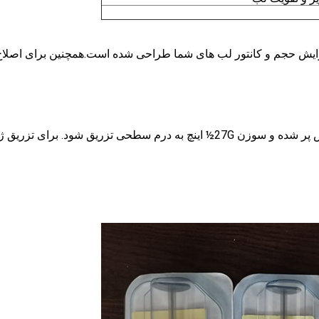
زایش حجم و کانتور لب های شما طراحی شده است.همچنین برای اصلا
باید با استفاده از یک سرنگ از پیش پر شده و سوزن 27G½ اینچ به درم سطحی تزریق شود. برای تز