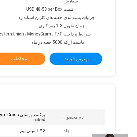
سفارش:
قیمت:
USD 48-53 per Box
جزئیات بسته بندی:
جعبه های کارتن استاندارد
زمان تحویل:
1-3 روز کاری
شرایط پرداخت:
stern Union ، MoneyGram ، T/T
قابلیت ارائه:
5000 جعبه در ماه
بهترین قیمت
مخاطب
پرکننده پوستی oss
نام محصول:
Linked
جلد:
2 * 1 میلی لیتر