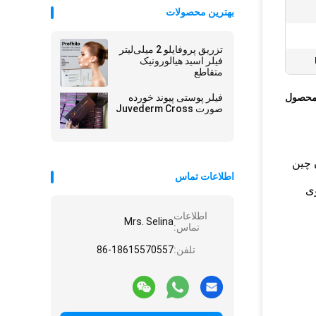
بهترین محصولات
تزریق پروفایلو 2 میلی‌لیتر
فیلر اسید هیالورونیک
متقاطع
محصول
فیلر پوستی پیوند خورده
صورت Juvederm Cross
 عمدتاً برای پر کردن چین
اطلاعات تماس
اوی
اطلاعات
Mrs. Selina
تماس:
تلفن:
86-18615570557