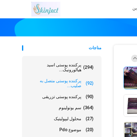
ین
مناجات
پرکننده پوستی اسید
(294)
هیالورونیک...
پرکننده پوستی متصل به
(92)
صلیب...
(90)
پرکننده پوستی تزریقی
(364)
سم بوتولینوم
(27)
محلول لیپولیتیک
(20)
موضوع Pdo