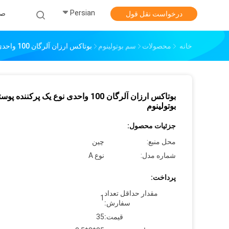
Persian
صف
درخواست نقل قول
خانه
محصولات
سم بوتولینوم
بوتاکس ارزان آلرگان 100 واحدی نوع یک پرکننده پوستی سم بوتولینوم
بوتاکس ارزان آلرگان 100 واحدی نوع یک پرکنند
بوتولینوم
جزئیات محصول:
محل منبع:
چین
شماره مدل:
نوع A
پرداخت:
مقدار حداقل تعداد
1
سفارش:
قیمت:
35