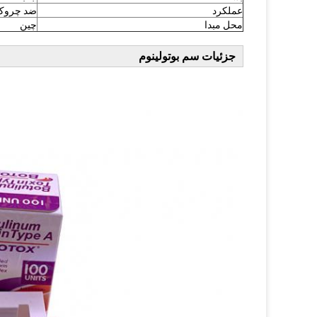
عملکرد
ضد چروک
محل مبدا
چین
جزئیات سم بوتولینوم