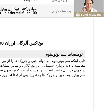
ویژگی های:
100 واحد
مواد پرکننده توکسین بوتولینوم آلرژیک,100 واحد پرکننده پو
برجسته کردن:
n
,
100 unit dermal filler
بوتاکس آلرگان ارزان 100 واحد نوع یک پرکننده پوستی سم بوتولینوم
توضیحات سم بوتولینوم
دلیل اینکه سم بوتولینوم می تواند چین و چروک ها را از بین
مقایسه با لایه برداری شیمیایی، تزریق کلاژن و سایر عملی
در جهان در حال حاضر است.این مزیت آسیب کمتر، بدون ضربه،
سم بوتولینوم، چین و چروک ها به تدریج پس از 3 تا 14 روز صاف می شوند.