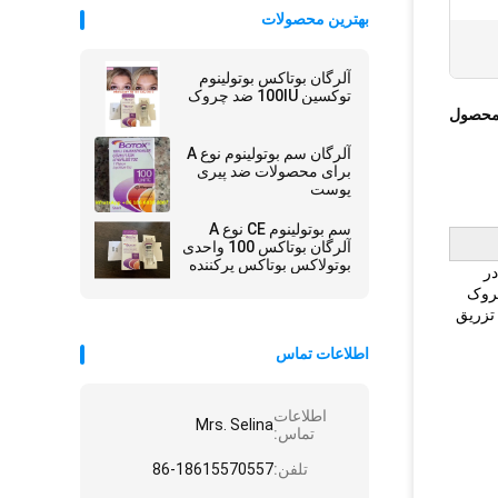
بهترین محصولات
آلرگان بوتاکس بوتولينوم
توکسين 100IU ضد چروک
محصول
آلرگان سم بوتولینوم نوع A
برای محصولات ضد پیری
پوست
سم بوتولینوم CE نوع A
آلرگان بوتاکس 100 واحدی
بوتولاکس بوتاکس پرکننده
در
پوستی
چروک
تزریق
اطلاعات تماس
اطلاعات
Mrs. Selina
تماس:
تلفن:
86-18615570557