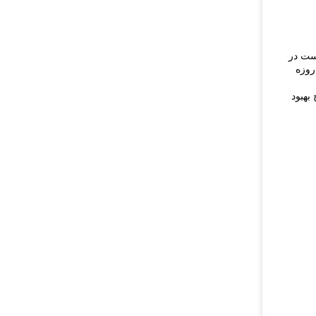
ست در
 ساعت متوجه صاف شدن آشکار خطوط اخم، خطوط پنجه کلاغی و پیشانی شوید.برای خطوط اخم متوسط ​​تا شدید، اثر 30 روزه
بهبود