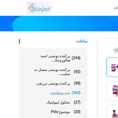
ین
مناجات
پرکننده پوستی اسید
(294)
هیالورونیک...
پرکننده پوستی متصل به
(92)
صلیب...
(90)
پرکننده پوستی تزریقی
(364)
سم بوتولینوم
(27)
محلول لیپولیتیک
(20)
موضوع Pdo