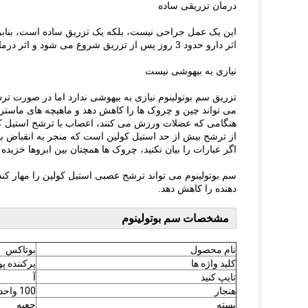
درمان تزریقی ساده
این یک عمل جراحی نیست، بلکه یک تزریق ساده است، بنابراین 
اثر دارو حدود 3 روز پس از تزریق شروع می شود و اثر درمانی در حدود 2 هفته احساس می شود.
نیازی به بیهوشی نیست
تزریق سم بوتولینوم نیازی به بیهوشی ندارد اما در صورت تر
می تواند چین و چروک ها را کاهش دهد و ماهیچه های ماستر
هنگامی که عضلات ورزش می کنند، اعصاب با ترشح استیل کول
از ترشح بیش از حد استیل کولین است که منجر به انقباض ب
اگر عبارات را بیان نکنید، چروک ها همچنان بین ابروها خزید
سم بوتولینوم می تواند ترشح عصبی استیل کولین را مهار کن
دهنده را کاهش دهد.
مشخصات سم بوتولینوم
نام محصول
بوتاکس
کلید واژه ها
پرکننده 
تایپ کنید
آ
هنجار
100 واحد
بسته
جعبه