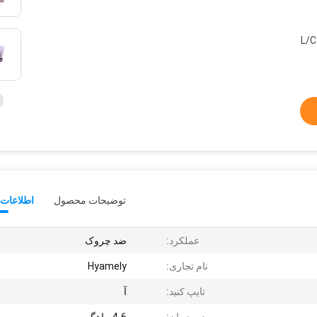
L/C
توضیحات محصول
اطلاعات 
عملکرد:
ضد چروک
نام تجاری:
Hyamely
تایپ کنید:
آ