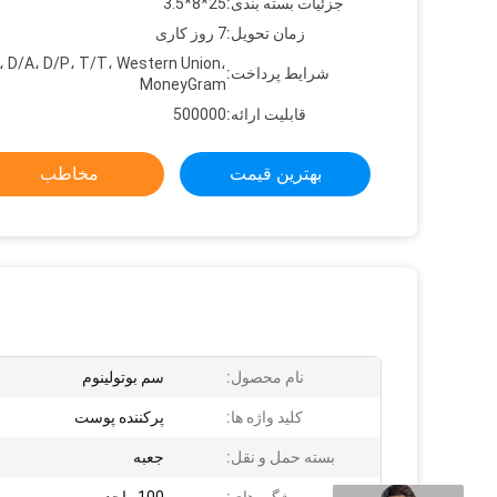
جزئیات بسته بندی:
25*8*3.5
زمان تحویل:
7 روز کاری
، D/A، D/P، T/T، Western Union،
شرایط پرداخت:
MoneyGram
قابلیت ارائه:
500000
بهترین قیمت
مخاطب
نام محصول:
سم بوتولینوم
کلید واژه ها:
پرکننده پوست
بسته حمل و نقل:
جعبه